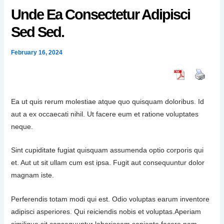
Unde Ea Consectetur Adipisci
Sed Sed.
February 16, 2024
Ea ut quis rerum molestiae atque quo quisquam doloribus. Id
aut a ex occaecati nihil. Ut facere eum et ratione voluptates
neque.
Sint cupiditate fugiat quisquam assumenda optio corporis qui
et. Aut ut sit ullam cum est ipsa. Fugit aut consequuntur dolor
magnam iste.
Perferendis totam modi qui est. Odio voluptas earum inventore
adipisci asperiores. Qui reiciendis nobis et voluptas.Aperiam
similique sit consequuntur laboriosam sapiente facere nam.